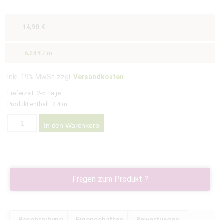
14,98
€
6,24
€
/
m
Inkl. 19% MwSt. zzgl.
Versandkosten
Lieferzeit:
2-5 Tage
Produkt enthält: 2,4
m
In den Warenkorb
Fragen zum Produkt ?
Beschreibung
Eigenschaften
Bewertungen