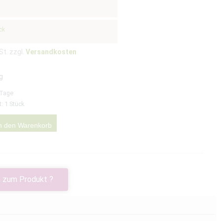
ck
ung
St. zzgl.
Versandkosten
g
 Tage
t: 1
Stück
n den Warenkorb
 zum Produkt ?