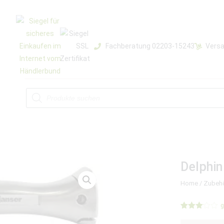
Fachberatung 02203-15243
Versa
Delphin
Home
/
Zubeh
g
Bewertet
1
mit