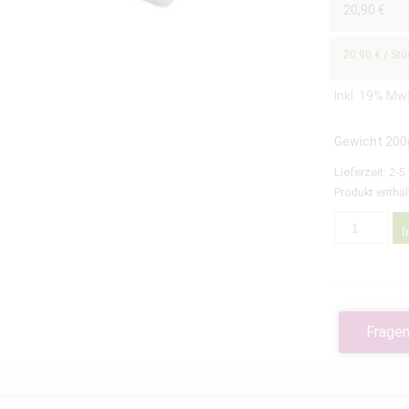
20,90
€
3.00
von 5,
basierend
auf
20,90
€
/
Stü
Kundenbewert
Inkl. 19% Mw
Gewicht 200
Lieferzeit:
2-5
Produkt enthäl
I
Fragen