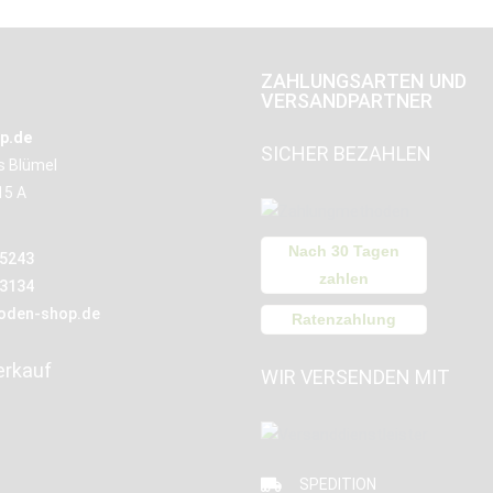
ZAHLUNGSARTEN UND
VERSANDPARTNER
p.de
SICHER BEZAHLEN
us Blümel
15 A
Nach 30 Tagen
15243
zahlen
13134
oden-shop.de
Ratenzahlung
erkauf
WIR VERSENDEN MIT
SPEDITION