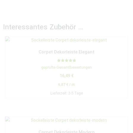
Interessantes Zubehör …
Corpet Dekorleiste Elegant
Bewertet mit
geprüfte Gesamtbewertungen
5.00
von 5
16,49
€
6,87
€
/
m
Lieferzeit:
2-5 Tage
Corpet Dekorleiste Modern