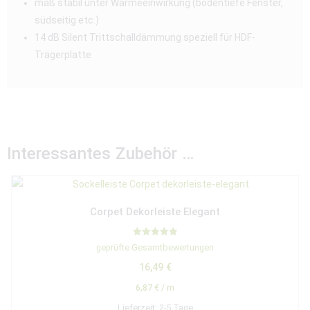
maß stabil unter Wärmeeinwirkung (bodentiefe Fenster,
südseitig etc.)
14 dB Silent Trittschalldämmung speziell für HDF-
Trägerplatte
Interessantes Zubehör …
Corpet Dekorleiste Elegant
Bewertet mit
geprüfte Gesamtbewertungen
5.00
von 5
16,49
€
6,87
€
/
m
Lieferzeit:
2-5 Tage