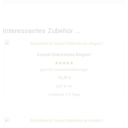
Interessantes Zubehör …
Corpet Dekorleiste Elegant
Bewertet mit
geprüfte Gesamtbewertungen
5.00
von 5
16,49
€
6,87
€
/
m
Lieferzeit:
2-5 Tage