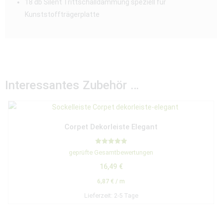
18 db Silent Trittschalldämmung speziell für
Kunststoffträgerplatte
Interessantes Zubehör …
Corpet Dekorleiste Elegant
Bewertet mit
geprüfte Gesamtbewertungen
5.00
von 5
16,49
€
6,87
€
/
m
Lieferzeit:
2-5 Tage