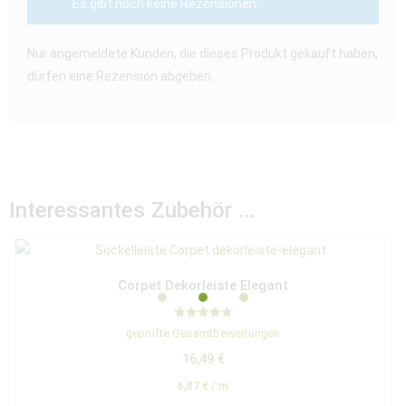
Es gibt noch keine Rezensionen.
Nur angemeldete Kunden, die dieses Produkt gekauft haben,
dürfen eine Rezension abgeben.
Interessantes Zubehör …
Corpet Dekorleiste Elegant
Bewertet mit
geprüfte Gesamtbewertungen
5.00
von 5
16,49
€
6,87
€
/
m