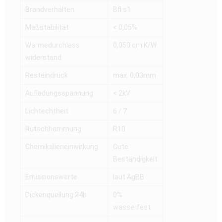
Brandverhalten
Bfl s1
Maßstabilität
< 0,05%
Wärmedurchlass
0,050 qm K/W
widerstand
Resteindruck
max. 0,03mm
Aufladungsspannung
< 2kV
Lichtechtheit
6 / 7
Rutschhemmung
R10
Chemikalieneinwirkung
Gute
Beständigkeit
Emissionswerte
laut AgBB
Dickenquellung 24h
0%
wasserfest