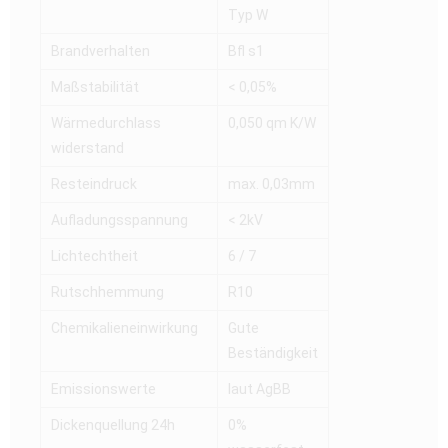
Typ W
Brandverhalten
Bfl s1
Maßstabilität
< 0,05%
Wärmedurchlass
0,050 qm K/W
widerstand
Resteindruck
max. 0,03mm
Aufladungsspannung
< 2kV
Lichtechtheit
6 / 7
Rutschhemmung
R10
Chemikalieneinwirkung
Gute
Beständigkeit
Emissionswerte
laut AgBB
Dickenquellung 24h
0%