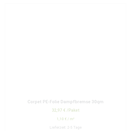
Corpet PE-Folie Dampfbremse 30qm
32,97
€
/Paket
1,10
€
/
m²
Lieferzeit:
2-5 Tage