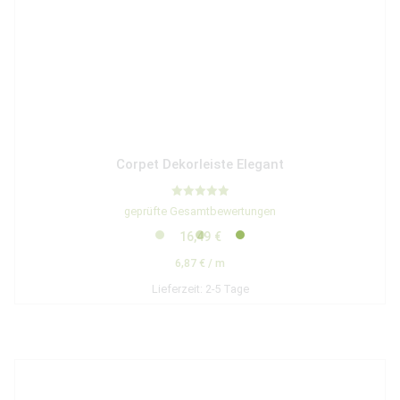
Corpet Dekorleiste Elegant
Bewertet mit
geprüfte Gesamtbewertungen
5.00
von 5
16,49
€
6,87
€
/
m
Lieferzeit:
2-5 Tage