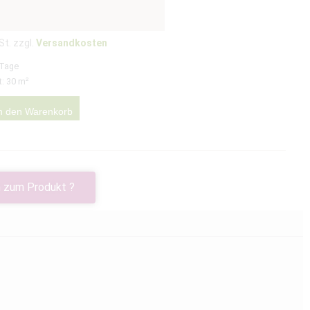
St. zzgl.
Versandkosten
 Tage
t: 30
m²
n den Warenkorb
 zum Produkt ?