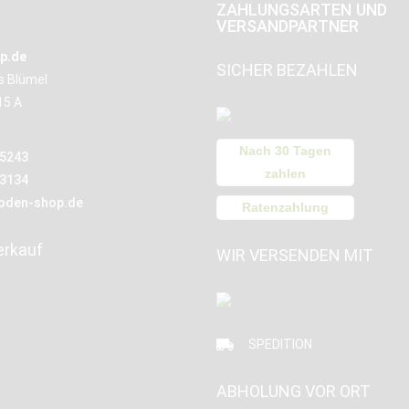
ZAHLUNGSARTEN UND
VERSANDPARTNER
p.de
SICHER BEZAHLEN
us Blümel
15 A
Nach 30 Tagen
15243
zahlen
13134
oden-shop.de
Ratenzahlung
erkauf
WIR VERSENDEN MIT
SPEDITION
ABHOLUNG VOR ORT