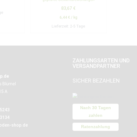
5.00
von 5
83,67
€
ge
6,44
€
/
kg
Lieferzeit:
2-5 Tage
ZAHLUNGSARTEN UND
VERSANDPARTNER
p.de
SICHER BEZAHLEN
us Blümel
15 A
Nach 30 Tagen
15243
zahlen
13134
oden-shop.de
Ratenzahlung