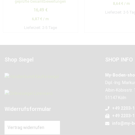
geprüfte Gesamtbewertungen
5.00
8,64
€
/
m
von 5
16,49
€
Lieferzeit:
2-5 Ta
6,87
€
/
m
Lieferzeit:
2-5 Tage
Shop Siegel
SHOP INFO
My-Boden-sho
Dipl.-Ing. Mark
Albin-Köbisstr. 
51147 Köln
Widerrufsformular
+49 2203-
+49 2203-
info@my-b
Vertrag widerrufen