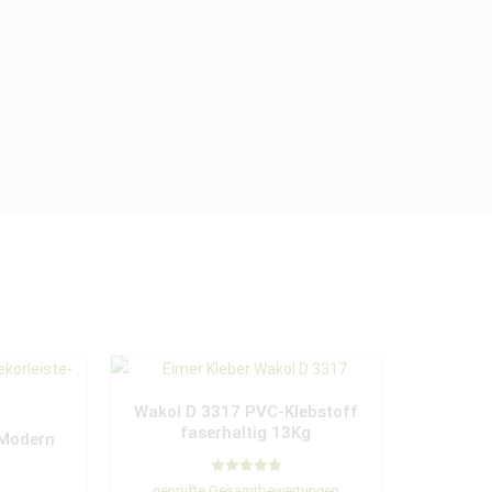
Wakol D 3317 PVC-Klebstoff
faserhaltig 13Kg
 Modern
Bewertet mit
geprüfte Gesamtbewertungen