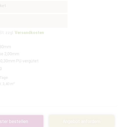
ket
St. zzgl.
Versandkosten
230mm
ke 2,00mm
 0,30mm PU-vergütet
g
 Tage
t: 3,40
m²
ster bestellen
Angebot anfordern