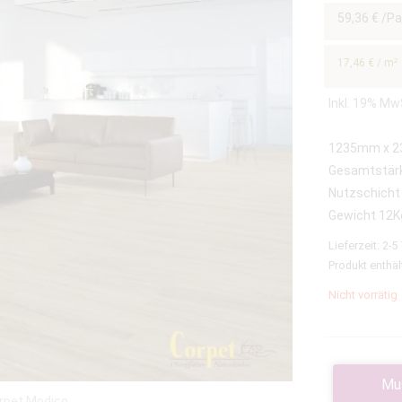
59,36
€
/Pa
17,46
€
/
m²
Inkl. 19% Mw
1235mm x 
Gesamtstär
Nutzschicht
Gewicht 12K
Lieferzeit:
2-5
Produkt enthäl
Nicht vorrätig
Mu