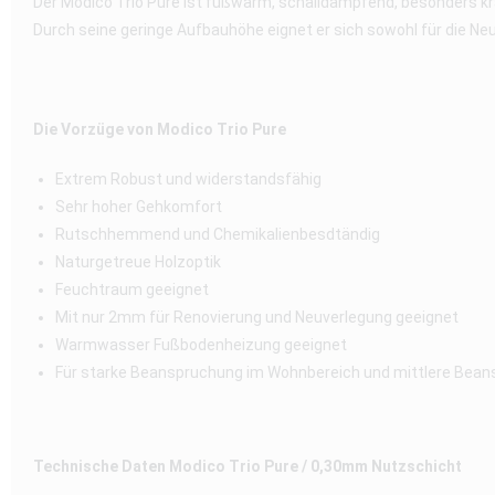
Der Modico Trio Pure ist fußwarm, schalldämpfend, besonders 
Durch seine geringe Aufbauhöhe eignet er sich sowohl für die Neu
Die Vorzüge von Modico Trio Pure
Extrem Robust und widerstandsfähig
Sehr hoher Gehkomfort
Rutschhemmend und Chemikalienbesdtändig
Naturgetreue Holzoptik
Feuchtraum geeignet
Mit nur 2mm für Renovierung und Neuverlegung geeignet
Warmwasser Fußbodenheizung geeignet
Für starke Beanspruchung im Wohnbereich und mittlere Bea
Technische Daten Modico Trio Pure / 0,30mm Nutzschicht