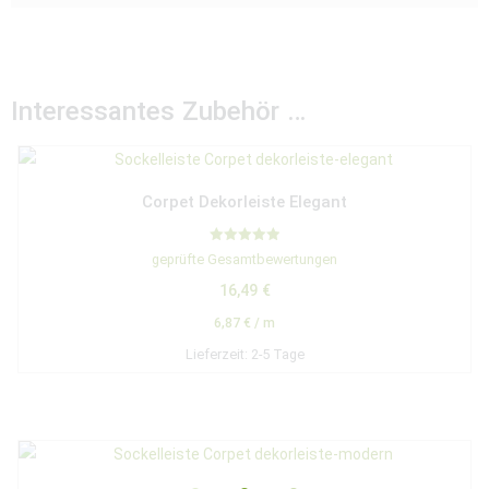
Interessantes Zubehör …
Corpet Dekorleiste Elegant
Bewertet mit
geprüfte Gesamtbewertungen
5.00
von 5
16,49
€
6,87
€
/
m
Lieferzeit:
2-5 Tage