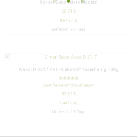
Corpet Dekorleiste Modern
20,74
€
8,64
€
/
m
Lieferzeit:
2-5 Tage
Wakol D 3317 PVC-Klebstoff faserhaltig 13Kg
Bewertet mit
geprüfte Gesamtbewertungen
5.00
von 5
83,67
€
6,44
€
/
kg
Lieferzeit:
2-5 Tage