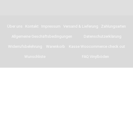
Über uns
Kontakt
Impressum
Versand & Lieferung
Zahlungsarten
Allgemeine Geschäftsbedingungen
Datenschutzerklärung
Widerrufsbelehrung
Warenkorb
Kasse Woocommerce check out
Wunschliste
FAQ Vinylböden