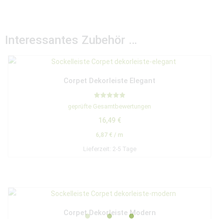
Interessantes Zubehör …
Corpet Dekorleiste Elegant
Bewertet mit
geprüfte Gesamtbewertungen
5.00
von 5
16,49
€
6,87
€
/
m
Lieferzeit:
2-5 Tage
Corpet Dekorleiste Modern