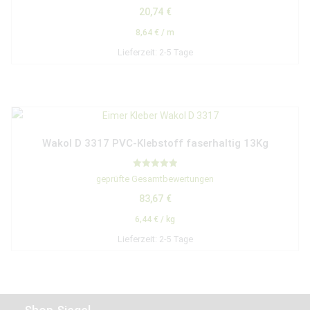
20,74
€
8,64
€
/
m
Lieferzeit:
2-5 Tage
Wakol D 3317 PVC-Klebstoff faserhaltig 13Kg
Bewertet mit
geprüfte Gesamtbewertungen
5.00
von 5
83,67
€
6,44
€
/
kg
Lieferzeit:
2-5 Tage