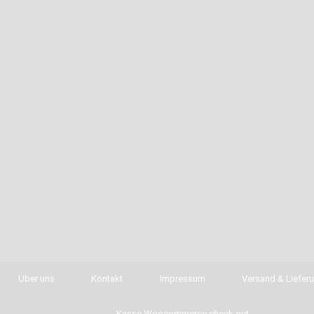
Über uns
Kontakt
Impressum
Versand & Liefer
Kasse Woocommerce check out