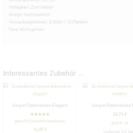
Verlegeart Zum kleben
Design Holzstrucktur
Verpackungseinheit 3,40qm / 12 Planken
Fase Nicht gefast
Interessantes Zubehör …
Corpet Dekorleiste Elegant
Corpet Dekorleiste
20,74
€
Bewertet mit
geprüfte Gesamtbewertungen
5.00
8,64
€
/
m
von 5
16,49
€
Lieferzeit:
2-5 Ta