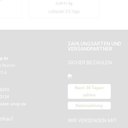
6,44
€
/
kg
Lieferzeit:
2-5 Tage
ZAHLUNGSARTEN UND
VERSANDPARTNER
p.de
SICHER BEZAHLEN
us Blümel
15 A
Nach 30 Tagen
15243
zahlen
13134
oden-shop.de
Ratenzahlung
erkauf
WIR VERSENDEN MIT