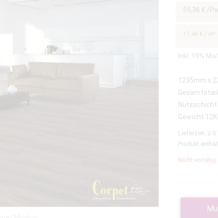
59,36
€
/Pa
17,46
€
/
m²
Inkl. 19% Mw
1235mm x 
Gesamtstär
Nutzschicht
Gewicht 12K
Lieferzeit:
2-5
Produkt enthäl
Nicht vorrätig
Mu