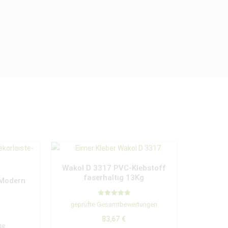
Wakol D 3317 PVC-Klebstoff
faserhaltig 13Kg
 Modern
Bewertet mit
geprüfte Gesamtbewertungen
5.00
von 5
83,67
€
ge