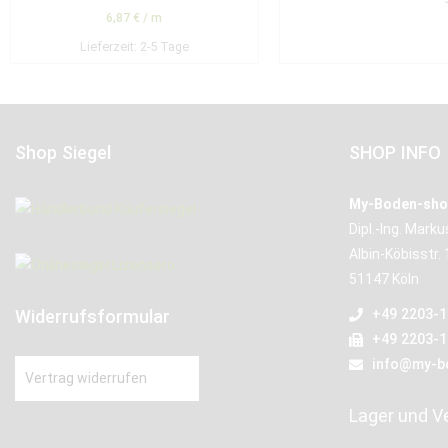
6,87
€
/
m
Lieferzeit:
2-5 Tage
Shop Siegel
SHOP INFO
My-Boden-sho
Dipl.-Ing. Mark
Albin-Köbisstr. 
51147 Köln
Widerrufsformular
+49 2203-
+49 2203-
info@my-b
Vertrag widerrufen
Lager und V