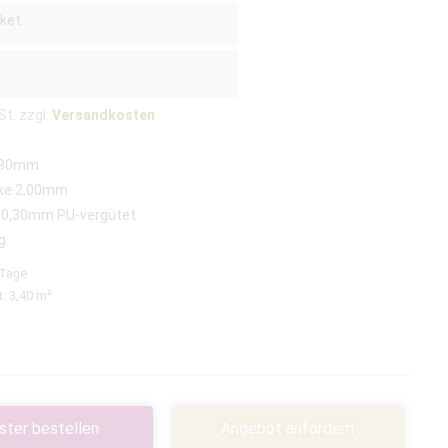
ket
St. zzgl.
Versandkosten
230mm
ke 2,00mm
 0,30mm PU-vergütet
g
 Tage
t: 3,40
m²
ster bestellen
Angebot anfordern