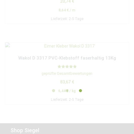
20,74
€
8,64
€
/
m
Lieferzeit:
2-5 Tage
Wakol D 3317 PVC-Klebstoff faserhaltig 13Kg
Bewertet mit
geprüfte Gesamtbewertungen
5.00
von 5
83,67
€
6,44
€
/
kg
Lieferzeit:
2-5 Tage
Shop Siegel