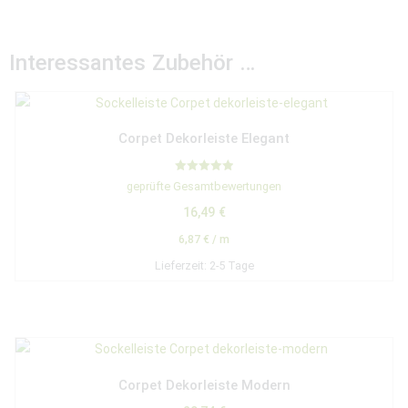
Interessantes Zubehör …
Corpet Dekorleiste Elegant
Bewertet mit
geprüfte Gesamtbewertungen
5.00
von 5
16,49
€
6,87
€
/
m
Lieferzeit:
2-5 Tage
Corpet Dekorleiste Modern