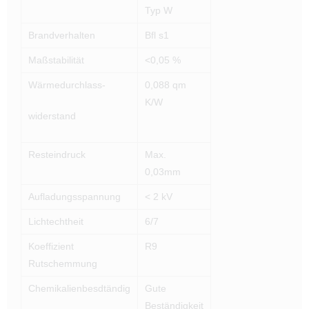
Typ W
Brandverhalten
Bfl s1
Maßstabilität
<0,05 %
Wärmedurchlass-
0,088 qm
K/W
widerstand
Resteindruck
Max.
0,03mm
Aufladungsspannung
< 2 kV
Lichtechtheit
6/7
Koeffizient
R9
Rutschemmung
Chemikalienbesdtändig
Gute
Beständigkeit