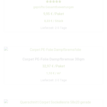
Bewertet mit
geprüfte Gesamtbewertungen
5.00
von 5
9,95
€
/Paket
0,33
€
/
Stück
Lieferzeit:
2-5 Tage
Corpet PE-Folie Dampfbremse 30qm
32,97
€
/Paket
1,10
€
/
m²
Lieferzeit:
2-5 Tage