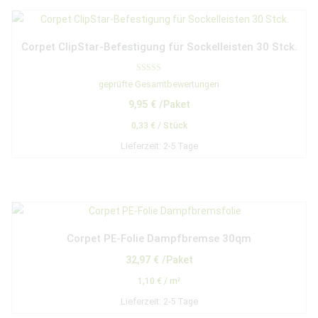
Corpet ClipStar-Befestigung für Sockelleisten 30 Stck.
Bewertet mit
geprüfte Gesamtbewertungen
5.00
von 5
9,95
€
/Paket
0,33
€
/
Stück
Lieferzeit:
2-5 Tage
Corpet PE-Folie Dampfbremse 30qm
32,97
€
/Paket
1,10
€
/
m²
Lieferzeit:
2-5 Tage