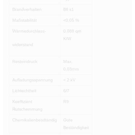
Brandverhalten
Bfl s1
Maßstabilität
<0,05 %
Wärmedurchlass-
0,088 qm
K/W
widerstand
Resteindruck
Max.
0,03mm
Aufladungsspannung
< 2 kV
Lichtechtheit
6/7
Koeffizient
R9
Rutschemmung
Chemikalienbesdtändig
Gute
Beständigkeit