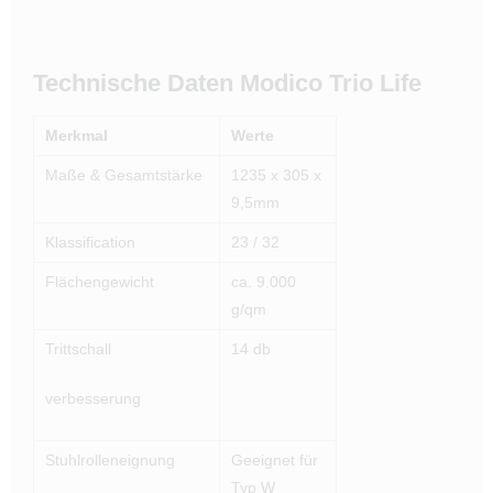
Technische Daten Modico Trio Life
Merkmal
Werte
Maße & Gesamtstärke
1235 x 305 x
9,5mm
Klassification
23 / 32
Flächengewicht
ca. 9.000
g/qm
Trittschall
14 db
verbesserung
Stuhlrolleneignung
Geeignet für
Typ W