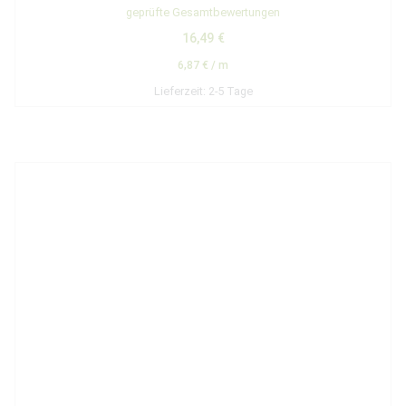
Bewertet mit
geprüfte Gesamtbewertungen
5.00
von 5
16,49
€
6,87
€
/
m
Lieferzeit:
2-5 Tage