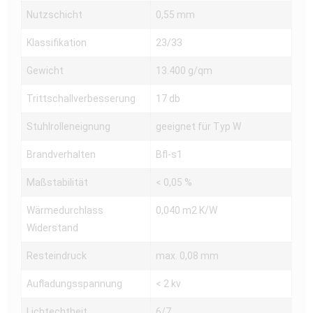
Nutzschicht
0,55 mm
Klassifikation
23/33
Gewicht
13.400 g/qm
Trittschallverbesserung
17 db
Stuhlrolleneignung
geeignet für Typ W
Brandverhalten
Bfl-s1
Maßstabilität
< 0,05 %
Wärmedurchlass
0,040 m2 K/W
Widerstand
Resteindruck
max. 0,08 mm
Aufladungsspannung
< 2 kv
Lichtechtheit
6/7