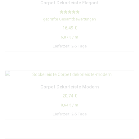
Corpet Dekorleiste Elegant
Bewertet mit
geprüfte Gesamtbewertungen
5.00
von 5
16,49
€
6,87
€
/
m
Lieferzeit:
2-5 Tage
Corpet Dekorleiste Modern
20,74
€
8,64
€
/
m
Lieferzeit:
2-5 Tage