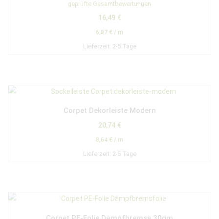
Bewertet mit
geprüfte Gesamtbewertungen
5.00
von 5
16,49
€
6,87
€
/
m
Lieferzeit:
2-5 Tage
Corpet Dekorleiste Modern
20,74
€
8,64
€
/
m
Lieferzeit:
2-5 Tage
Corpet PE-Folie Dampfbremse 30qm