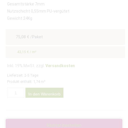
Gesamtstärke 7mm
Nutzschicht 0,55mm PU-vergütet
Gewicht 24Kg
75,08
€
/Paket
43,15
€
/
m²
Inkl. 19% MwSt. zzgl.
Versandkosten
Lieferzeit:
2-5 Tage
Produkt enthält: 1,74
m²
In den Warenkorb
Muster bestellen