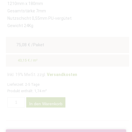
1210mm x 180mm
Gesamtstärke 7mm
Nutzschicht 0,55mm PU-vergütet
Gewicht 24Kg
75,08
€
/Paket
43,15
€
/
m²
Inkl. 19% MwSt. zzgl.
Versandkosten
Lieferzeit:
2-5 Tage
Produkt enthält: 1,74
m²
In den Warenkorb