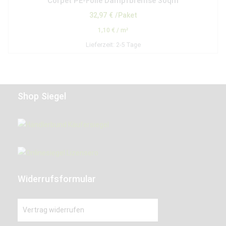
Corpet PE-Folie Dampfbremse 30qm
32,97
€
/Paket
1,10
€
/
m²
Lieferzeit:
2-5 Tage
Shop Siegel
Widerrufsformular
Vertrag widerrufen