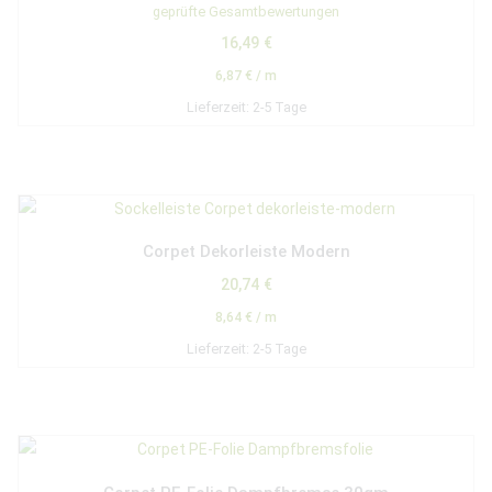
Bewertet mit
geprüfte Gesamtbewertungen
5.00
von 5
16,49
€
6,87
€
/
m
Lieferzeit:
2-5 Tage
Corpet Dekorleiste Modern
20,74
€
8,64
€
/
m
Lieferzeit:
2-5 Tage