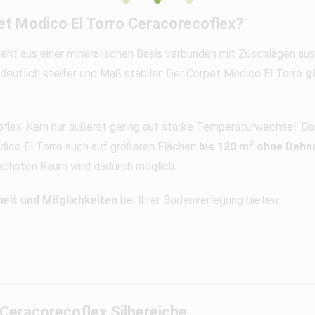
et Modico El Torro Ceracorecoflex?
eht aus einer mineralischen Basis verbunden mit Zuschlägen a
deutlich steifer und Maß stabiler. Der Corpet Modico El Torro
g
flex-Kern nur äußerst gering auf starke Temperaturwechsel. Da
2
dico El Torro auch auf größeren Flächen
bis 120 m
ohne Dehnu
ächsten Raum wird dadurch möglich.
heit und Möglichkeiten
bei Ihrer Bodenverlegung bieten.
Ceracorecoflex Silbereiche