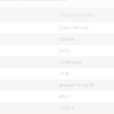
Ceracorecoflex
1210 x 180 x 4,5
0,30 mm
23/32
10.680 g/qm
10 db
geeignet für Typ W
Bfl-s1
< 0,05 %