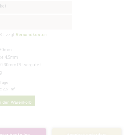
ket
St. zzgl.
Versandkosten
180mm
ke 4,5mm
 0,30mm PU-vergütet
g
 Tage
t: 2,61
m²
n den Warenkorb