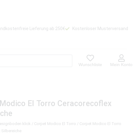
ndkostenfreie Lieferung ab 250€
Kostenloser Musterversand
Wunschliste
Mein Konto
Modico El Torro Ceracorecoflex
iche
Designboden klick
/
Corpet Modico El Torro
/ Corpet Modico El Torro
 Silbereiche