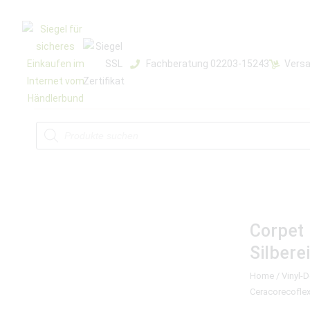
Fachberatung 02203-15243
Versa
Corpet 
Silbere
Home
/
Vinyl-
Ceracorecoflex