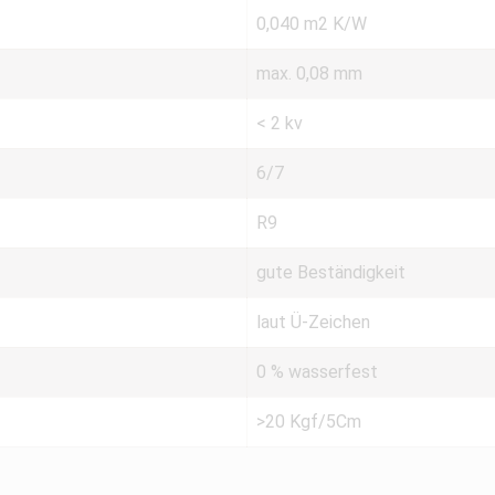
0,040 m2 K/W
max. 0,08 mm
< 2 kv
6/7
R9
gute Beständigkeit
laut Ü-Zeichen
0 % wasserfest
>20 Kgf/5Cm