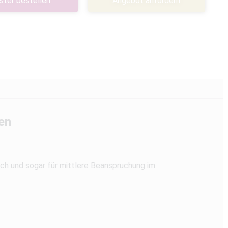
ster bestellen
Angebot anfordern
en
ch und sogar für mittlere Beanspruchung im