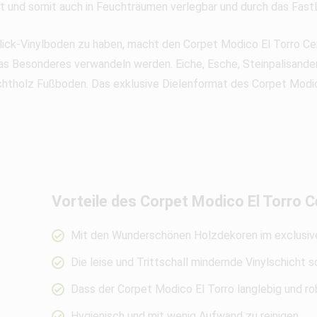
t und somit auch in Feuchträumen verlegbar und durch das Fast
Klick-Vinylboden zu haben, macht den Corpet Modico El Torro C
was Besonderes verwandeln werden. Eiche, Esche, Steinpalisand
htholz Fußboden. Das exklusive Dielenformat des Corpet Modico
Vorteile des Corpet Modico El Torro 
Mit den Wunderschönen Holzdekoren im exclusive
Die leise und Trittschall mindernde Vinylschicht 
Dass der Corpet Modico El Torro langlebig und rob
Hygienisch und mit wenig Aufwand zu reinigen