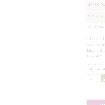
89,13
€
/Pa
34,15
€
/
m²
Inkl. 19% Mw
1210mm x 
Gesamtstär
Nutzschicht
Gewicht 28K
Lieferzeit:
2-5
Produkt enthäl
I