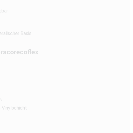
gbar
ralischer Basis
eracorecoflex
s
e Vinylschicht