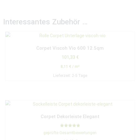
Interessantes Zubehör …
Corpet Viscoh Vio 600 12.5qm
101,33
€
8,11
€
/
m²
Lieferzeit:
2-5 Tage
Corpet Dekorleiste Elegant
Bewertet mit
geprüfte Gesamtbewertungen
5.00
von 5