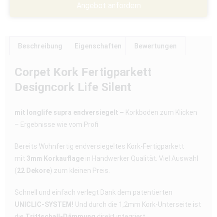
Angebot anfordern
Beschreibung
Eigenschaften
Bewertungen
Corpet Kork Fertigparkett
Designcork Life Silent
mit longlife supra endversiegelt –
Korkboden zum Klicken
– Ergebnisse wie vom Profi
Bereits Wohnfertig endversiegeltes Kork-Fertigparkett
mit
3mm Korkauflage
in Handwerker Qualität. Viel Auswahl
(
22 Dekore
) zum kleinen Preis.
Schnell und einfach verlegt Dank dem patentierten
UNICLIC-SYSTEM!
Und durch die 1,2mm Kork-Unterseite ist
die
Trittschall-Dämmung
direkt integriert.