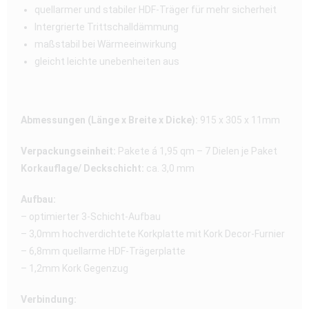
quellarmer und stabiler HDF-Träger für mehr sicherheit
Intergrierte Trittschalldämmung
maßstabil bei Wärmeeinwirkung
gleicht leichte unebenheiten aus
Abmessungen (Länge x Breite x Dicke):
915 x 305 x 11mm
Verpackungseinheit:
Pakete á 1,95 qm – 7 Dielen je Paket
Korkauflage/ Deckschicht:
ca. 3,0 mm
Aufbau:
– optimierter 3-Schicht-Aufbau
– 3,0mm hochverdichtete Korkplatte mit Kork Decor-Furnier
– 6,8mm quellarme HDF-Trägerplatte
– 1,2mm Kork Gegenzug
Verbindung: