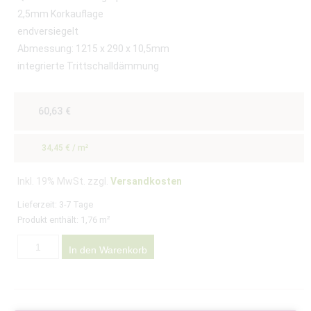
2,5mm Korkauflage
endversiegelt
Abmessung: 1215 x 290 x 10,5mm
integrierte Trittschalldämmung
60,63
€
34,45
€
/
m²
Inkl. 19% MwSt. zzgl.
Versandkosten
Lieferzeit:
3-7 Tage
Produkt enthält: 1,76
m²
In den Warenkorb