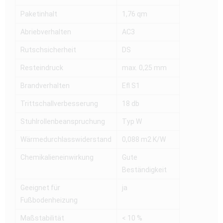
Paketinhalt
1,76 qm
Abriebverhalten
AC3
Rutschsicherheit
DS
Resteindruck
max. 0,25 mm
Brandverhalten
Efl S1
Trittschallverbesserung
18 db
Stuhlrollenbeanspruchung
Typ W
Wärmedurchlasswiderstand
0,088 m2 K/W
Chemikalieneinwirkung
Gute
Beständigkeit
Geeignet für
ja
Fußbodenheizung
Maßstabilität
< 10 %