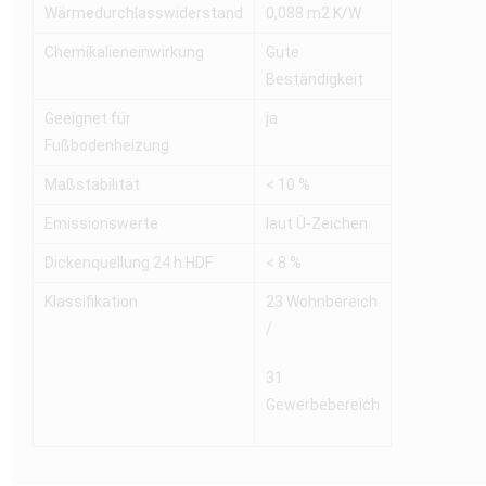
Wärmedurchlasswiderstand
0,088 m2 K/W
Chemikalieneinwirkung
Gute
Beständigkeit
Geeignet für
ja
Fußbodenheizung
Maßstabilität
< 10 %
Emissionswerte
laut Ü-Zeichen
Dickenquellung 24 h HDF
< 8 %
Klassifikation
23 Wohnbereich
/
31
Gewerbebereich