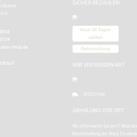
SICHER BEZAHLEN
us Blümel
15 A
Nach 30 Tagen
15243
zahlen
13134
oden-shop.de
Ratenzahlung
erkauf
WIR VERSENDEN MIT
SPEDITION
ABHOLUNG VOR ORT
Wir informieren Sie per E-Mail übe
Bereitstellung der Ware. Es werd