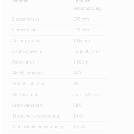
Merkmal
Longlife –
Beschichtung
Elementbreite
305 mm
Elementlänge
915 mm
Gesamtstärke
10,5 mm
Flächengewicht
ca. 8000 g/m²
Paketinhalt
1,95 qm
Abriebverhalten
AC3
Rutschsicherheit
DS
Resteindruck
max. 0,25 mm
Brandverhalten
Efl S1
Trittschallverbesserung
18 db
Stuhlrollenbeanspruchung
Typ W