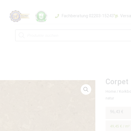
Fachberatung 02203-15243
Versa
Corpet 
Home
/
Korkb
natur
96,43
€
49,45
€
/
m²