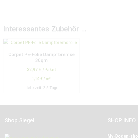
Interessantes Zubehör …
Corpet PE-Folie Dampfbremse
30qm
32,97
€
/Paket
1,10
€
/
m²
Lieferzeit:
2-5 Tage
Shop Siegel
SHOP INFO
My-Boden-sho