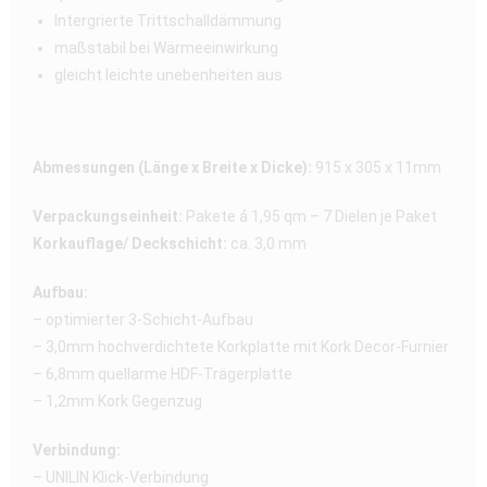
Intergrierte Trittschalldämmung
maßstabil bei Wärmeeinwirkung
gleicht leichte unebenheiten aus
Abmessungen (Länge x Breite x Dicke):
915 x 305 x 11mm
Verpackungseinheit:
Pakete á 1,95 qm – 7 Dielen je Paket
Korkauflage/ Deckschicht:
ca. 3,0 mm
Aufbau:
– optimierter 3-Schicht-Aufbau
– 3,0mm hochverdichtete Korkplatte mit Kork Decor-Furnier
– 6,8mm quellarme HDF-Trägerplatte
– 1,2mm Kork Gegenzug
Verbindung:
– UNILIN Klick-Verbindung