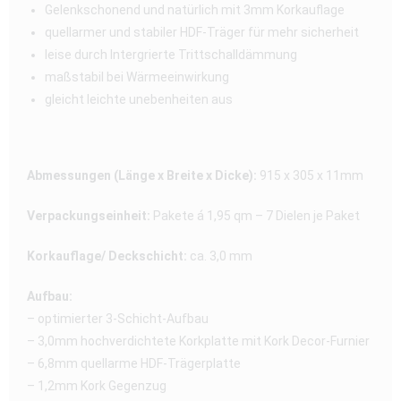
Gelenkschonend und natürlich mit 3mm Korkauflage
quellarmer und stabiler HDF-Träger für mehr sicherheit
leise durch Intergrierte Trittschalldämmung
maßstabil bei Wärmeeinwirkung
gleicht leichte unebenheiten aus
Abmessungen (Länge x Breite x Dicke):
915 x 305 x 11mm
Verpackungseinheit:
Pakete á 1,95 qm – 7 Dielen je Paket
Korkauflage/ Deckschicht:
ca. 3,0 mm
Aufbau:
– optimierter 3-Schicht-Aufbau
– 3,0mm hochverdichtete Korkplatte mit Kork Decor-Furnier
– 6,8mm quellarme HDF-Trägerplatte
– 1,2mm Kork Gegenzug