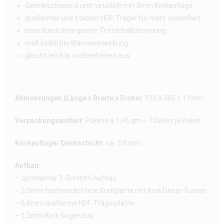
Gelenkschonend und natürlich mit 3mm Korkauflage
quellarmer und stabiler HDF-Träger für mehr sicherheit
leise durch Intergrierte Trittschalldämmung
maßstabil bei Wärmeeinwirkung
gleicht leichte unebenheiten aus
Abmessungen (Länge x Breite x Dicke):
915 x 305 x 11mm
Verpackungseinheit:
Pakete á 1,95 qm – 7 Dielen je Paket
Korkauflage/ Deckschicht:
ca. 3,0 mm
Aufbau:
– optimierter 3-Schicht-Aufbau
– 3,0mm hochverdichtete Korkplatte mit Kork Decor-Furnier
– 6,8mm quellarme HDF-Trägerplatte
– 1,2mm Kork Gegenzug