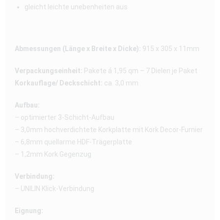
gleicht leichte unebenheiten aus
Abmessungen (Länge x Breite x Dicke):
915 x 305 x 11mm
Verpackungseinheit:
Pakete á 1,95 qm – 7 Dielen je Paket
Korkauflage/ Deckschicht:
ca. 3,0 mm
Aufbau:
– optimierter 3-Schicht-Aufbau
– 3,0mm hochverdichtete Korkplatte mit Kork Decor-Furnier
– 6,8mm quellarme HDF-Trägerplatte
– 1,2mm Kork Gegenzug
Verbindung:
– UNILIN Klick-Verbindung
Eignung: