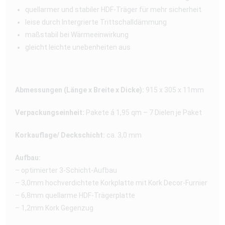
quellarmer und stabiler HDF-Träger für mehr sicherheit
leise durch Intergrierte Trittschalldämmung
maßstabil bei Wärmeeinwirkung
gleicht leichte unebenheiten aus
Abmessungen (Länge x Breite x Dicke):
915 x 305 x 11mm
Verpackungseinheit:
Pakete á 1,95 qm – 7 Dielen je Paket
Korkauflage/ Deckschicht:
ca. 3,0 mm
Aufbau:
– optimierter 3-Schicht-Aufbau
– 3,0mm hochverdichtete Korkplatte mit Kork Decor-Furnier
– 6,8mm quellarme HDF-Trägerplatte
– 1,2mm Kork Gegenzug