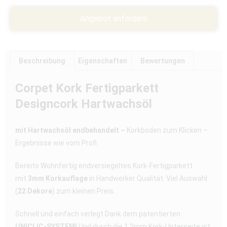
Angebot anfordern
Beschreibung
Eigenschaften
Bewertungen
Corpet Kork Fertigparkett
Designcork Hartwachsöl
mit Hartwachsöl endbehandelt –
Korkboden zum Klicken –
Ergebnisse wie vom Profi
Bereits Wohnfertig endversiegeltes Kork-Fertigparkett
mit
3mm Korkauflage
in Handwerker Qualität. Viel Auswahl
(
22 Dekore
) zum kleinen Preis.
Schnell und einfach verlegt Dank dem patentierten
UNICLIC-SYSTEM!
Und durch die 1,2mm Kork-Unterseite ist