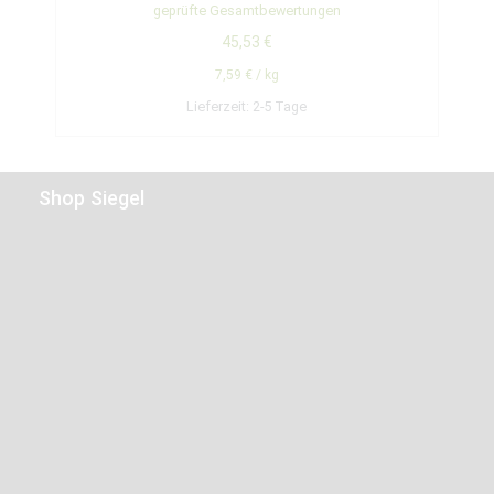
Bewertet mit
geprüfte Gesamtbewertungen
5.00
von 5
45,53
€
7,59
€
/
kg
Lieferzeit:
2-5 Tage
Shop Siegel