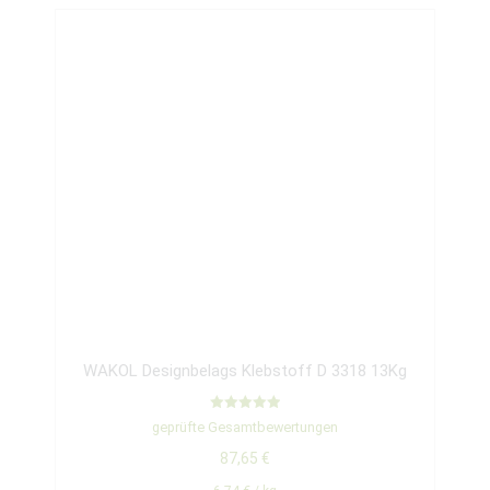
WAKOL Designbelags Klebstoff D 3318 13Kg
Bewertet mit
geprüfte Gesamtbewertungen
5.00
von 5
87,65
€