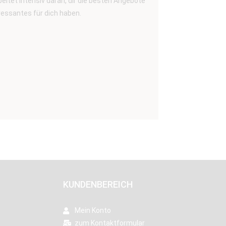
eitet intensiv daran, dir die besten Angebote
ressantes für dich haben.
KUNDENBEREICH
Mein Konto
zum Kontaktformular