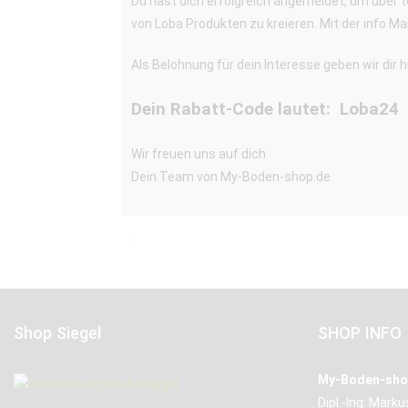
Du hast dich erfolgreich angemeldet, um über t
von Loba Produkten zu kreieren. Mit der info M
Als Belohnung für dein Interesse geben wir di
Dein Rabatt-Code lautet: Loba24
Wir freuen uns auf dich
Dein Team von My-Boden-shop.de
..
Shop Siegel
SHOP INFO
My-Boden-sho
Dipl.-Ing. Mark