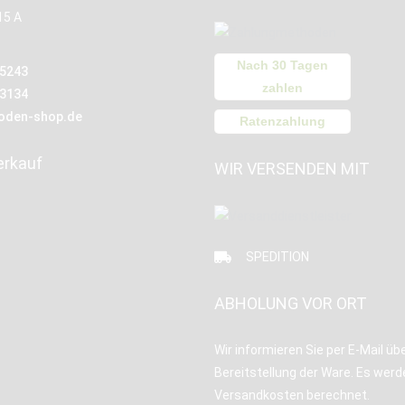
15 A
Nach 30 Tagen
15243
zahlen
13134
oden-shop.de
Ratenzahlung
erkauf
WIR VERSENDEN MIT
SPEDITION
ABHOLUNG VOR ORT
Wir informieren Sie per E-Mail übe
Bereitstellung der Ware. Es werd
Versandkosten berechnet.