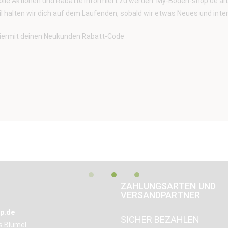
olle Aktionen und Rabatte informiert zu werden. My-Boden-shop.de arb
ail halten wir dich auf dem Laufenden, sobald wir etwas Neues und inte
r hiermit deinen Neukunden Rabatt-Code
ZAHLUNGSARTEN UND
VERSANDPARTNER
p.de
SICHER BEZAHLEN
us Blümel