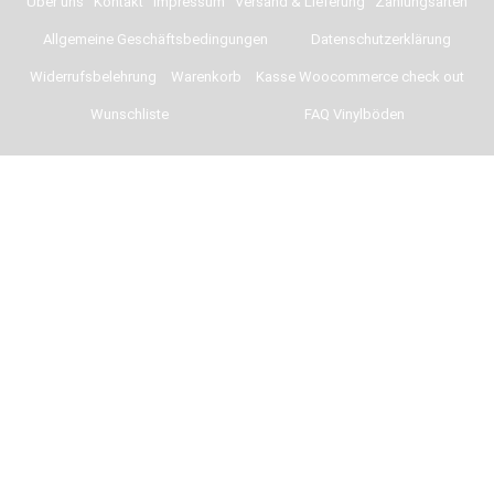
Über uns
Kontakt
Impressum
Versand & Lieferung
Zahlungsarten
Allgemeine Geschäftsbedingungen
Datenschutzerklärung
Widerrufsbelehrung
Warenkorb
Kasse Woocommerce check out
Wunschliste
FAQ Vinylböden