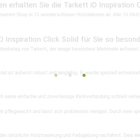
rhalten Sie die Tarkett iD Inspiration C
 in unserem Shop in 13 wunderschönen Holzdekoren an. Alle 13 Ho
Inspiration Click Solid für Sie so beson
r Bodenbelag von Tarkett, der einige besondere Merkmale aufweist
olid ist äußerst robust und langlebig. Er wurde speziell entwick
h seine einfache und zuverlässige Klickverbindung schnell verle
sehr pflegeleicht und lässt sich problemlos reinigen. Durch eine
die natürliche Holzmaserung und Farbgebung nachahmt. Dies ve