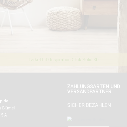
Tarkett iD Inspiration Click Solid 30
ZAHLUNGSARTEN UND
VERSANDPARTNER
p.de
SICHER BEZAHLEN
us Blümel
15 A