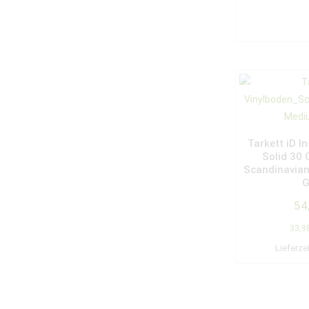
Tarkett iD In
Solid 30
Scandinavia
G
54
33,9
Lieferze