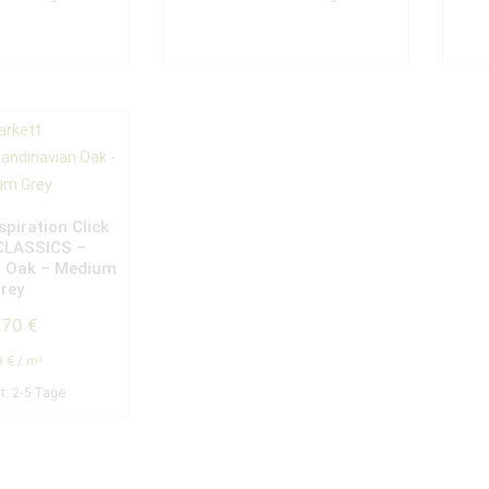
spiration Click
 CLASSICS –
n Oak – Medium
rey
,70
€
8
€
/
m²
it:
2-5 Tage