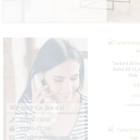
Tarkett iD In
Solid 30 CL
Oak 
54
33,9
Lieferze
Wir sind für Sie da!
02203-15243
02203-13134
info@my-boden-shop.de