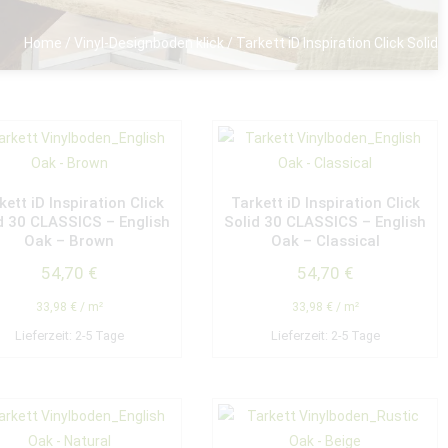
Home
/
Vinyl-Designboden klick
/ Tarkett iD Inspiration Click Solid
kett iD Inspiration Click
Tarkett iD Inspiration Click
d 30 CLASSICS – English
Solid 30 CLASSICS – English
Oak – Brown
Oak – Classical
54,70
€
54,70
€
33,98
€
/
m²
33,98
€
/
m²
Lieferzeit:
2-5 Tage
Lieferzeit:
2-5 Tage