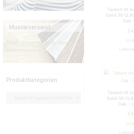
Tarkett iD In
Solid 30 CLA
Oak 
Musterversand
54
33,9
Fordern Sie hier ein Muster Ihres
Lieferze
Wunschbodens an
Produktkategorien
Tarkett iD In
Solid 30 CLA
Oak – L
54
33,9
Lieferze