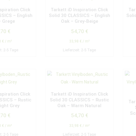
spiration Click
Tarkett iD Inspiration Click
Tar
SSICS – English
Solid 30 CLASSICS – English
Soli
– Grege
Oak – Grey-Beige
,70
€
54,70
€
8
€
/
m²
33,98
€
/
m²
it:
2-5 Tage
Lieferzeit:
2-5 Tage
spiration Click
Tarkett iD Inspiration Click
SSICS – Rustic
Solid 30 CLASSICS – Rustic
Tar
ight Grey
Oak – Warm Natural
Sc
,70
€
54,70
€
8
€
/
m²
33,98
€
/
m²
it:
2-5 Tage
Lieferzeit:
2-5 Tage