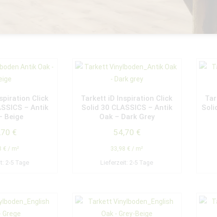
spiration Click
Tarkett iD Inspiration Click
Tar
ASSICS – Antik
Solid 30 CLASSICS – Antik
Soli
– Beige
Oak – Dark Grey
,70
€
54,70
€
8
€
/
m²
33,98
€
/
m²
it:
2-5 Tage
Lieferzeit:
2-5 Tage